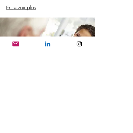
En savoir plus
Construire Des Ponts:
Libérer le Pouvoir de la
Collaboration
Intergénérationnelle
Les gens grandissent à des moments
différents de l'histoire, s'adaptant au