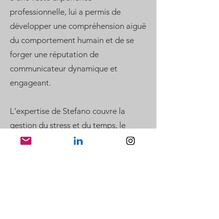
professionnelle, lui a permis de
développer une compréhension aiguë
du comportement humain et de se
forger une réputation de
communicateur dynamique et
engageant.
L'expertise de Stefano couvre la
gestion du stress et du temps, le
coaching individuel en entreprise, la
santé mentale, la communication
efficace, la gestion du changement,
l'équilibre entre vie professionnelle et
vie privée et la résolution des conflits.