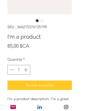
SKU : 364215376135199
I'm a product
Prix
85,00 $CA
Quantité
*
Ajouter au panier
I'm a product description. I'm a great 
place to add more details about your 
product such as sizing, material, care 